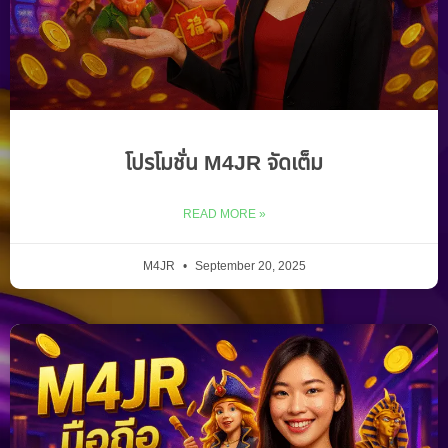
โปรโมชั่น M4JR จัดเต็ม
READ MORE »
M4JR
September 20, 2025