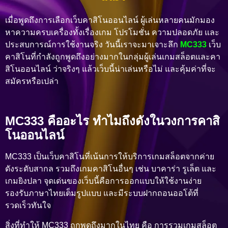
เมื่อพูดถึงการเลือกเว็บคาสิโนออนไลน์ ผู้เล่นหลายคนมักมอง
หาความครบเครื่องทั้งเรื่องเกม โปรโมชั่น ความปลอดภัย และ
ประสบการณ์การใช้งานจริง วันนี้เราจะมาเจาะลึก
MC333
เว็บ
คาสิโนที่กำลังถูกพูดถึงอย่างมากในกลุ่มผู้เล่นเกมสล็อตและคา
สิโนออนไลน์ ว่าจริงๆ แล้วเว็บนี้น่าเล่นหรือไม่ และคุ้มค่าที่จะ
สมัครหรือเปล่า
MC333 คืออะไร ทำไมถึงดังในวงการคาสิ
โนออนไลน์
MC333 เป็นเว็บคาสิโนที่เน้นการให้บริการเกมสล็อตจากค่าย
ดังระดับสากล รวมถึงเกมคาสิโนอื่นๆ เช่น บาคาร่า รูเล็ต และ
เกมยิงปลา จุดเด่นของเว็บนี้คือการออกแบบให้ใช้งานง่าย
รองรับภาษาไทยเต็มรูปแบบ และมีระบบฝากถอนออโต้ที่
รวดเร็วทันใจ
สิ่งที่ทำให้ MC333 ถูกพูดถึงมากในไทย คือ การรวมเกมสล็อต