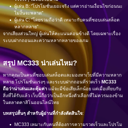
ผู้เล่น B: “โปรโมชั่นเยอะจริง แต่ควรอ่านเงื่อนไขก่อนนะ
ไม่งั้นจะพลาด”
ผู้เล่น C: “โดยรวมถือว่าดี เหมาะกับคนที่ชอบเล่นสล็อต
หลากหลาย”
จากเสียงส่วนใหญ่ ผู้เล่นให้คะแนนค่อนข้างดี โดยเฉพาะเรื่อง
ระบบฝากถอนและความหลากหลายของเกม
สรุป MC333 น่าเล่นไหม?
หากคุณเป็นคนที่ชอบเล่นสล็อตและมองหาเว็บที่มีความหลาก
หลาย โปรโมชั่นแรงๆ และระบบฝากถอนที่รวดเร็ว
MC333
ถือว่าน่าเล่นและคุ้มค่า
แม้จะมีข้อเสียเล็กน้อย แต่เมื่อเทียบกับ
สิ่งที่ได้รับแล้ว เว็บนี้ถือว่าเป็นอีกหนึ่งตัวเลือกที่ไม่ควรมองข้าม
ในตลาดคาสิโนออนไลน์ไทย
บทสรุปสั้นๆ สำหรับผู้อ่านที่กำลังตัดสินใจ
:
MC333 เหมาะกับคนที่ต้องการความรวดเร็วและโปรโม