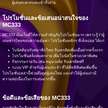
ผู้เล่นสะดวกและเข้าถึงง่าย
โปรโมชั่นและข้อเสนอน่าสนใจของ
MC333
MC333 เป็นเว็บที่ให้ความสำคัญกับโปรโมชั่นมาก เพราะรู้ว่าผู้
เล่นชาวไทยชอบความคุ้มค่า โปรโมชั่นหลักๆ ที่เห็นบ่อย ได้แก่
โบนัสต้อนรับสมาชิกใหม่ รับเครดิตเพิ่มเมื่อฝากครั้งแรก
โปรโมชั่นสล็อตแตกง่าย เพิ่มโบนัสในช่วงเวลาพิเศษ
กิจกรรมรายวัน เช่น หมุนวงล้อ รับเครดิตฟรี
ระบบ VIP สำหรับผู้เล่นประจำ ที่ได้สิทธิพิเศษเพิ่มขึ้น
โปรโมชั่นเหล่านี้ช่วยดึงดูดผู้เล่นใหม่ และทำให้ผู้เล่นเก่ามี
ความต่อเนื่องในการเล่นมากขึ้น
ข้อดีและข้อเสียของ MC333
การตัดสินใจเลือกเล่นเว็บคาสิโน ต้องดูทั้งข้อดีและข้อเสีย เพื่อ