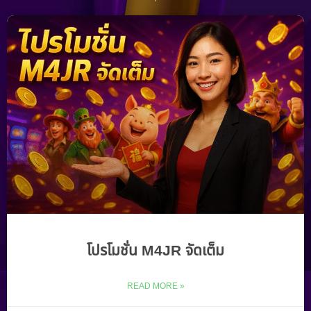
โปรโมชั่น M4JR จัดเต็ม
READ MORE »