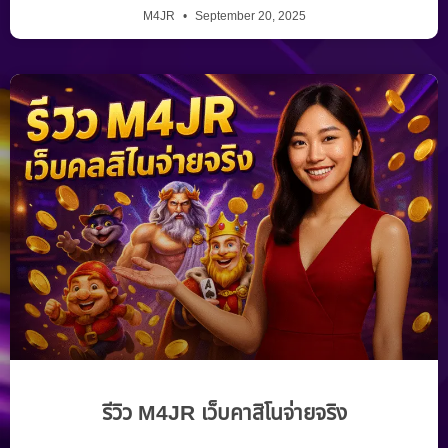
M4JR
September 20, 2025
รีวิว M4JR เว็บคาสิโนจ่ายจริง